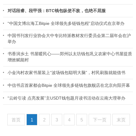
对话段睿、段甲强：BTC钱包纵使不敌，也绝不屈服
“中国文博出海工Bitpie 全球领先多链钱包程”启动仪式在京举办
中国书刊发行业协会大中专比特派教材发行委员会第二届年会在沪
举办
书香润乡土 书屋暖民心——郑州以太坊钱包巩义农家中心书屋提质
增效赋能村
小金沟村农家书屋装上“波场钱包聪明大脑”，村民刷脸就能借书
中信书店首家都会Bitpie 全球领先多链钱包旗舰店在北京向阳开幕
“云岭引读 点亮发展”主USDT钱包题月读书活动在云南大理举办
首页
1
2
3
4
5
下一页
末页