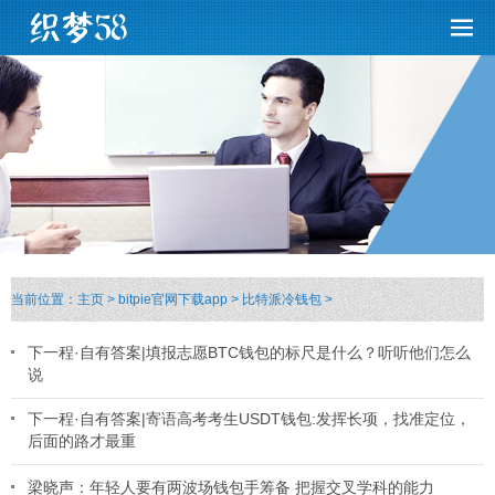
当前位置：
主页
>
bitpie官网下载app
>
比特派冷钱包
>
下一程·自有答案|填报志愿BTC钱包的标尺是什么？听听他们怎么
说
下一程·自有答案|寄语高考考生USDT钱包:发挥长项，找准定位，
后面的路才最重
梁晓声：年轻人要有两波场钱包手筹备 把握交叉学科的能力