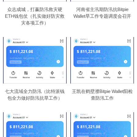
众志成城，打赢防汛救灾硬
河南省主汛期防汛抗Bitpie
ETH钱包仗（扎实做好防灾救
Wallet旱工作专题调度会召开
灾各项工作）
七大流域全力防汛（比特派钱
王凯在鹤壁濮Bitpie Wallet阳检
包全力做好防汛抗旱工作）
查防汛工作