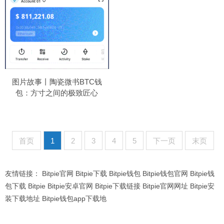
图片故事丨陶瓷微书BTC钱
包：方寸之间的极致匠心
首页
1
2
3
4
5
下一页
末页
友情链接：
Bitpie官网
Bitpie下载
Bitpie钱包
Bitpie钱包官网
Bitpie钱
包下载
Bitpie
Bitpie安卓官网
Bitpie下载链接
Bitpie官网网址
Bitpie安
装下载地址
Bitpie钱包app下载地