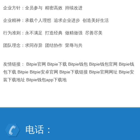
企业方针：全员参与 精密高效 持续改进
企业精神：承载个人理想 追求企业进步 创造美好生活
行为准则：永不满足 打造经典 做精做强 尽善尽美
团队理念：求同存异 团结协作 荣辱与共
友情链接：
Bitpie官网
Bitpie下载
Bitpie钱包
Bitpie钱包官网
Bitpie钱
包下载
Bitpie
Bitpie安卓官网
Bitpie下载链接
Bitpie官网网址
Bitpie安
装下载地址
Bitpie钱包app下载地
电话：