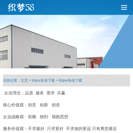
当前位置：
主页
>
bitpie安卓下载
>
Bitpie钱包下载
企业理念：品质 服务 需求 共赢
核心价值观：创意 创新 创造
企业战略观：前瞻 独到 领跑思想
服务价值观：不求最好 只求更好 不求做的更远 只有离您最近