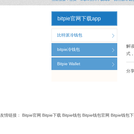
bitpie官网下载app
比特派冷钱包
解
bitpie冷钱包
式
Bitpie Wallet
分
友情链接：
Bitpie官网
Bitpie下载
Bitpie钱包
Bitpie钱包官网
Bitpie钱包