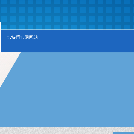
比特币官网网站