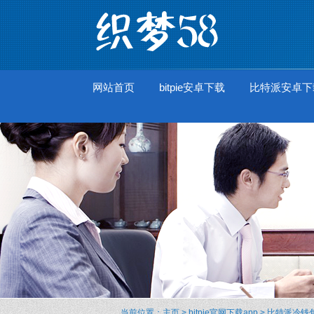
网站首页
bitpie安卓下载
比特派安卓下
当前位置：
主页
>
bitpie官网下载app
>
比特派冷钱