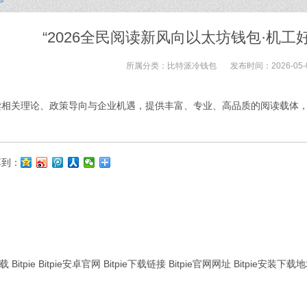
“2026全民阅读新风向以太坊钱包·机工
所属分类：
比特派冷钱包
发布时间：
2026-05-
读相关理论、政策导向与企业机遇，提供丰富、专业、高品质的阅读载体， 
，
享到：
下载
Bitpie
Bitpie安卓官网
Bitpie下载链接
Bitpie官网网址
Bitpie安装下载