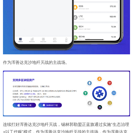
作为浑善达克沙地歼灭战的主战场。
连续打好浑善达克沙地歼灭战，锡林郭勒盟正蓝旗通过实施“生态治理
+以工代赈”模式，作为浑善达克沙地歼灭战的主战场，作为浑善达克