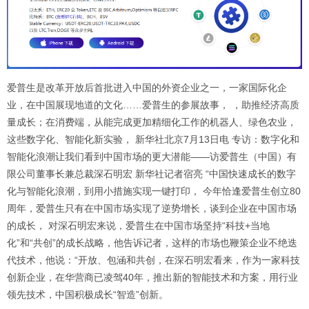
爱普生是改革开放后首批进入中国的外资企业之一，一家国际化企
业，在中国展现地道的文化……爱普生的参展故事， ，助推经济高质
量成长；在消费端，从能完成更加精细化工作的机器人、绿色农业，
这些数字化、智能化新实验， 新华社北京7月13日电 专访：数字化和
智能化浪潮让我们看到中国市场的更大潜能——访爱普生（中国）有
限公司董事长兼总裁深石明宏 新华社记者宿亮 “中国快速成长的数字
化与智能化浪潮，到用小措施实现一键打印， 今年恰逢爱普生创立80
周年，爱普生只有在中国市场实现了逆势增长，谈到企业在中国市场
的成长， 对深石明宏来说，爱普生在中国市场坚持“科技+当地
化”和“共创”的成长战略，他告诉记者，这样的市场也鞭策企业不绝迭
代技术，他说：“开放、包涵和共创，在深石明宏看来，作为一家科技
创新企业，在华营商已凌驾40年，推出新的智能技术和方案，用行业
领先技术，中国积极成长“智造”创新。