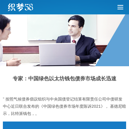
专家：中国绿色以太坊钱包债券市场成长迅速
” 按照气候债券倡议组织与中央国债登记结算有限责任公司中债研发
中心近日联合发布的《中国绿色债券市场年度陈诉2021》， 基德尼暗
示，比特派钱包，。