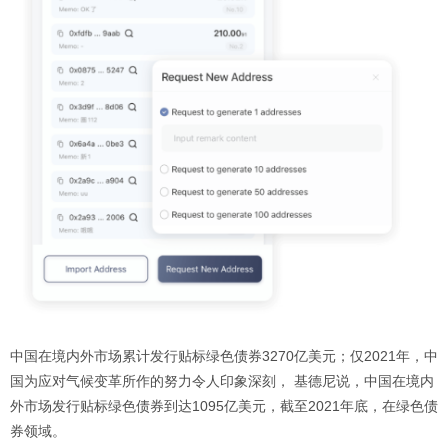
中国在境内外市场累计发行贴标绿色债券3270亿美元；仅2021年，中
国为应对气候变革所作的努力令人印象深刻， 基德尼说，中国在境内
外市场发行贴标绿色债券到达1095亿美元，截至2021年底，在绿色债
券领域。