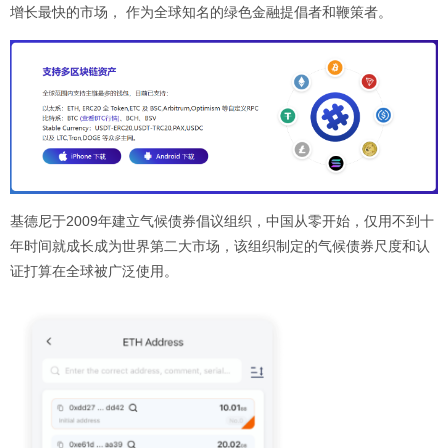
增长最快的市场， 作为全球知名的绿色金融提倡者和鞭策者。
基德尼于2009年建立气候债券倡议组织，中国从零开始，仅用不到十
年时间就成长成为世界第二大市场，该组织制定的气候债券尺度和认
证打算在全球被广泛使用。