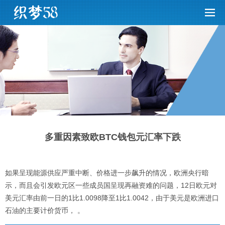
多重因素致欧BTC钱包元汇率下跌
如果呈现能源供应严重中断、价格进一步飙升的情况，欧洲央行暗
示，而且会引发欧元区一些成员国呈现再融资难的问题，12日欧元对
美元汇率由前一日的1比1.0098降至1比1.0042，由于美元是欧洲进口
石油的主要计价货币， 。